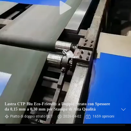
Lastra CTP Blu Eco-Friendly a Doppio Strato con Spessore
da 0,15 mm a 0,30 mm per Stampa di Alta Qualità
Piatto di doppio strato PCT
2026-04-02
1659 opinioni