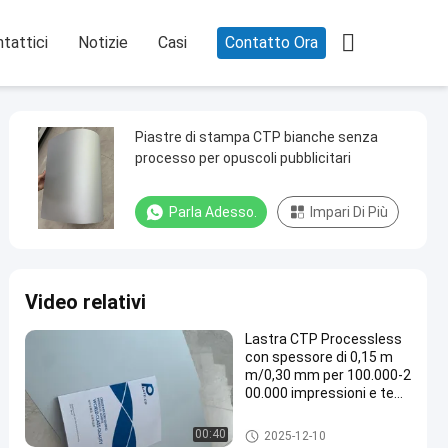

tattici
Notizie
Casi
Contatto Ora
Piastre di stampa CTP bianche senza
processo per opuscoli pubblicitari
Parla Adesso.
Impari Di Più
Video relativi
Lastra CTP Processless
con spessore di 0,15 m
m/0,30 mm per 100.000-2
00.000 impressioni e tem
pi di produzione di 22-25 s
econdi
Clichè di Processless
00:40
2025-12-10