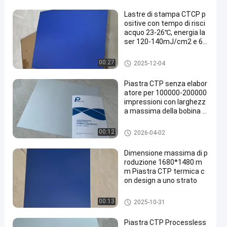
Lastre di stampa CTCP p
ositive con tempo di risci
acquo 23-26℃, energia la
ser 120-140mJ/cm2 e 60
000-80000 stampe
Clichè di CTCP
00:27
2025-12-04
Piastra CTP senza elabor
atore per 100000-200000
impressioni con larghezz
a massima della bobina di
1350 mm
Clichè di Processless
00:12
2026-04-02
Dimensione massima di p
roduzione 1680*1480 m
m Piastra CTP termica c
on design a uno strato
piatto termico di PCT
00:13
2025-10-31
Piastra CTP Processless