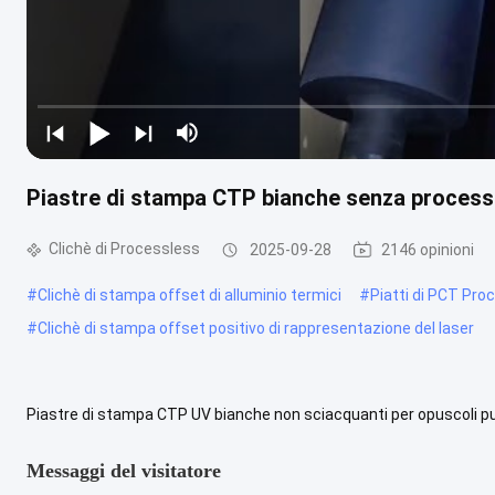
Piastre di stampa CTP bianche senza processo
Clichè di Processless
2025-09-28
2146 opinioni
#
Clichè di stampa offset di alluminio termici
#
Piatti di PCT Pro
#
Clichè di stampa offset positivo di rappresentazione del laser
Piastre di stampa CTP UV bianche non sciacquanti per opuscoli pub
tipo di piastra di stampa ecologica e altamente efficiente che può .
Messaggi del visitatore