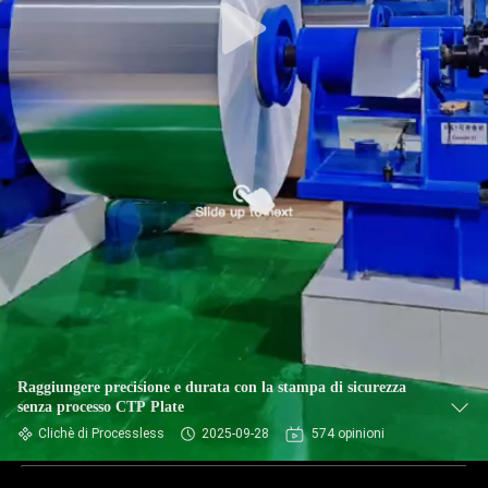
Raggiungere precisione e durata con la stampa di sicurezza
senza processo CTP Plate
Clichè di Processless
2025-09-28
574 opinioni