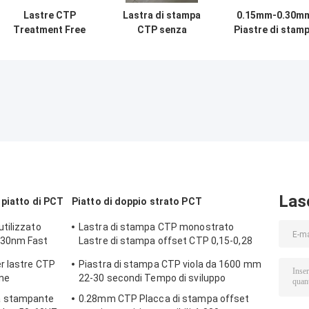
Lastre CTP
Lastra di stampa
0.15mm-0.30m
Treatment Free
CTP senza
Piastre di stam
Specifiche per
sviluppo grigio-
bianche senza
l'Europa / Stampa
bianca con
processo
Offset
spessore 0,15
Commerciale
mm/0,30 mm per
100.000-300.000
impressioni
Las
 piatto di PCT
Piatto di doppio strato PCT
tilizzato
Lastra di stampa CTP monostrato
830nm Fast
Lastre di stampa offset CTP 0,15-0,28
mm
r lastre CTP
Piastra di stampa CTP viola da 1600 mm
one
22-30 secondi Tempo di sviluppo
a stampante
0.28mm CTP Placca di stampa offset