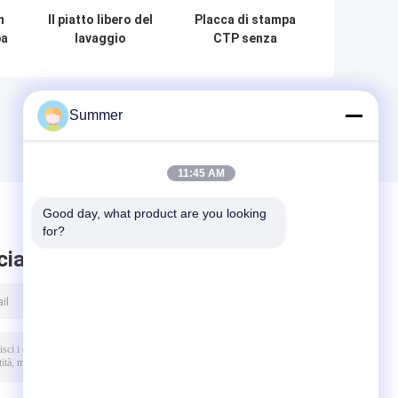
m
Il piatto libero del
Placca di stampa
pa
lavaggio
CTP senza
rispettoso
processo Placca
dell'ambiente
DOP 0,15 mm-0,30
PCT, doppio
mm Alta
strato ha
risoluzione
Summer
stampato il piatto
Offset ecologico
di PCT
11:45 AM
Good day, what product are you looking 
for?
ciare messaggio