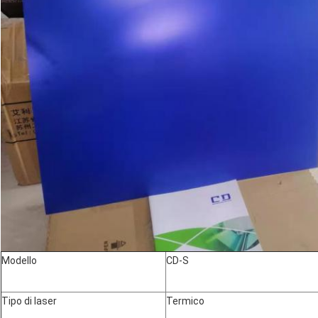
Modello
CD-S
Tipo di laser
Termico