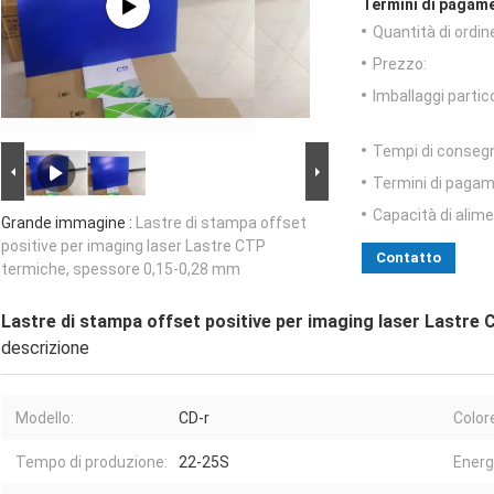
Termini di pagame
Quantità di ordin
Prezzo:
Imballaggi partico
Tempi di conseg
Termini di pagam
Capacità di alim
Grande immagine :
Lastre di stampa offset
positive per imaging laser Lastre CTP
Contatto
termiche, spessore 0,15-0,28 mm
Lastre di stampa offset positive per imaging laser Lastre
descrizione
Modello:
CD-r
Colore
Tempo di produzione:
22-25S
Energi