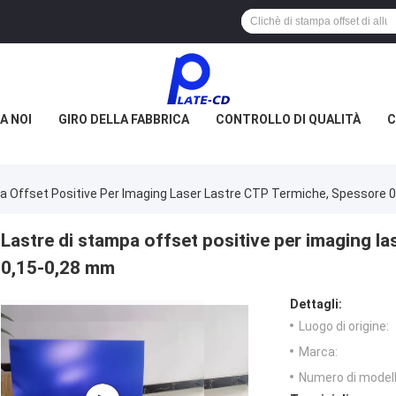
A NOI
GIRO DELLA FABBRICA
CONTROLLO DI QUALITÀ
C
a Offset Positive Per Imaging Laser Lastre CTP Termiche, Spessore 
Lastre di stampa offset positive per imaging l
0,15-0,28 mm
Dettagli:
Luogo di origine:
Marca:
Numero di modell