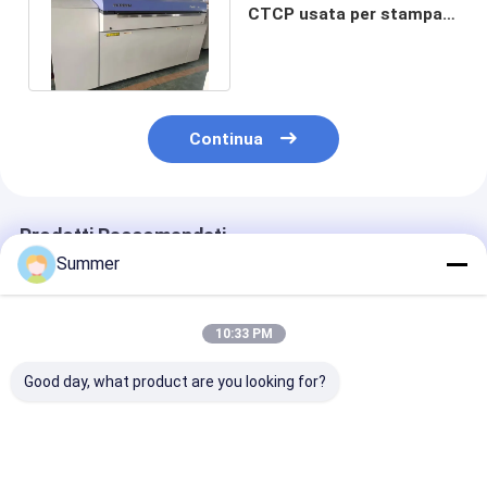
CTCP usata per stampa
offset, risoluzione 2400
dpi
Continua
Prodotti Raccomandati
Summer
10:33 PM
Good day, what product are you looking for?
2300 1255 1200 mm
Massima produzione
Macchina CT
Macchina di stampa
1130 930 Macchina
termica a
termica
di produzione
temperatura