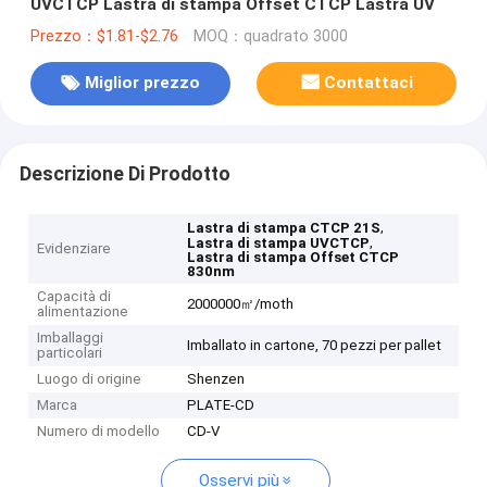
UVCTCP Lastra di stampa Offset CTCP Lastra UV
Prezzo：$1.81-$2.76
MOQ：quadrato 3000
Miglior prezzo
Contattaci
Descrizione Di Prodotto
,
Lastra di stampa CTCP 21S
,
Lastra di stampa UVCTCP
Evidenziare
Lastra di stampa Offset CTCP
830nm
Capacità di
2000000㎡/moth
alimentazione
Imballaggi
Imballato in cartone, 70 pezzi per pallet
particolari
Luogo di origine
Shenzen
Marca
PLATE-CD
Numero di modello
CD-V
Osservi più