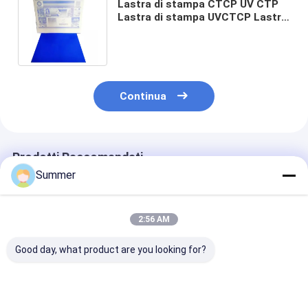
Lastra di stampa CTCP UV CTP
Lastra di stampa UVCTCP Lastra
di stampa Offset CTCP Lastra
UV
Continua
Prodotti Raccomandati
Summer
2:56 AM
Good day, what product are you looking for?
Piastra UV CTP
Lastra CTCP in
Piastra CTP UV
personalizzabile con
alluminio Lastra UV
alta qualità c