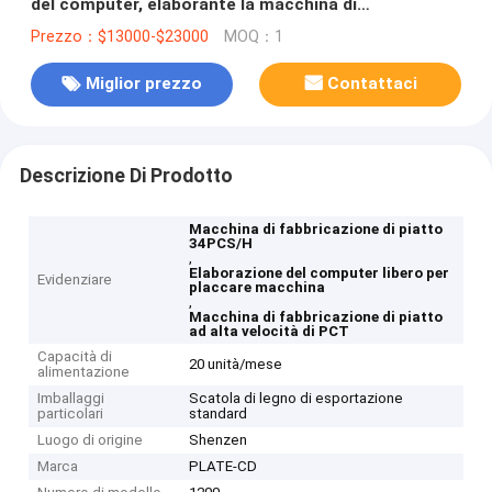
del computer, elaborante la macchina di
fabbricazione di piatto libera
Prezzo：$13000-$23000
MOQ：1
Miglior prezzo
Contattaci
Descrizione Di Prodotto
Macchina di fabbricazione di piatto
34PCS/H
,
Elaborazione del computer libero per
Evidenziare
placcare macchina
,
Macchina di fabbricazione di piatto
ad alta velocità di PCT
Capacità di
20 unità/mese
alimentazione
Imballaggi
Scatola di legno di esportazione
particolari
standard
Luogo di origine
Shenzen
Marca
PLATE-CD