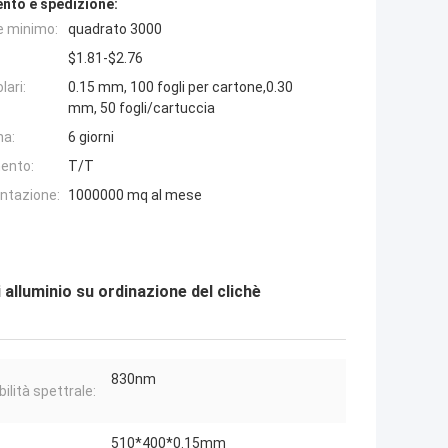
nto e spedizione:
e minimo:
quadrato 3000
$1.81-$2.76
lari:
0.15 mm, 100 fogli per cartone,0.30
mm, 50 fogli/cartuccia
na:
6 giorni
ento:
T/T
entazione:
1000000 mq al mese
i alluminio su ordinazione del clichè
830nm
ilità spettrale:
510*400*0.15mm