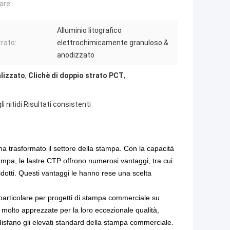
are:
Alluminio litografico
rato:
elettrochimicamente granuloso &
anodizzato
alizzato
,
Clichè di doppio strato PCT
,
 nitidi Risultati consistenti
a trasformato il settore della stampa. Con la capacità
ampa, le lastre CTP offrono numerosi vantaggi, tra cui
ridotti. Questi vantaggi le hanno rese una scelta
n particolare per progetti di stampa commerciale su
 molto apprezzate per la loro eccezionale qualità,
oddisfano gli elevati standard della stampa commerciale.