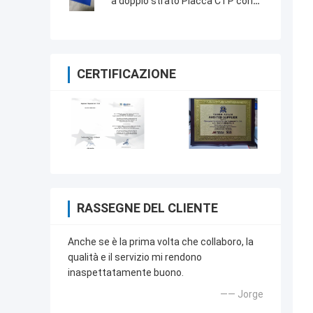
a doppio strato Placca CTP con
sorgente luminosa sensibile a 830
nm
CERTIFICAZIONE
RASSEGNE DEL CLIENTE
Anche se è la prima volta che collaboro, la
qualità e il servizio mi rendono
inaspettatamente buono.
—— Jorge