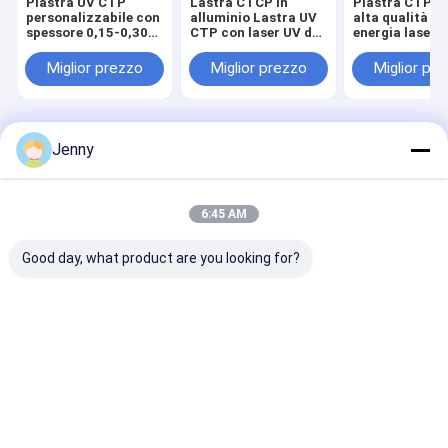
Piastra UV CTP
Lastra CTCP in
Piastra CTP UV
personalizzabile con
alluminio Lastra UV
alta qualità c
spessore 0,15-0,30
CTP con laser UV da
energia laser 
mm e tempo di
400-410 nm per
a 150 mj/m2 e
risciacquo 23-26S
100.000~200.000
rivestimento b
Miglior prezzo
Miglior prezzo
Miglior pr
con rivestimento blu
impression
la stampa di
precisione
Casa
Circa noi
Contattaci
Desktop Site
Jenny
Mappa del sito
Norme sulla privacy
Qualità
Macchina di fabbricazione di piatto di PCT
Fabbrica
cinese.Copyright © 2026 Chuangda (Shenzhen) Printing Equipment
6:45 AM
Group. All Rights Reserved.
Good day, what product are you looking for?
Casa
Prodotti
Manifestazione di VR