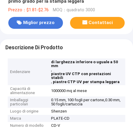
primo grado per la stampa leggera
Prezzo：$1.81-$2.76
MOQ：quadrato 3000
Miglior prezzo
Contattaci
Descrizione Di Prodotto
di larghezza inferiore o uguale a 50
mm
,
Evidenziare
piastre UV CTP con prestazioni
stabili
,
piastre CTP UV per stampa leggera
Capacità di
1000000 mq al mese
alimentazione
Imballaggi
0.15 mm, 100 fogli per cartone,0.30 mm,
particolari
50 fogli/cartuccia
Luogo di origine
Shenzen
Marca
PLATE-CD
Numero di modello
CD-V