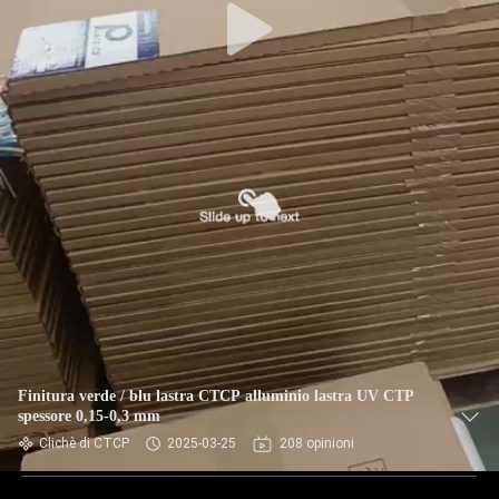
Finitura verde / blu lastra CTCP alluminio lastra UV CTP
spessore 0,15-0,3 mm
Clichè di CTCP
2025-03-25
208 opinioni