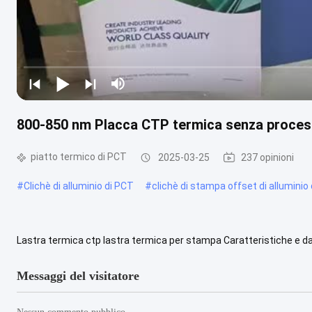
800-850 nm Placca CTP termica senza proces
piatto termico di PCT
2025-03-25
237 opinioni
#
Clichè di alluminio di PCT
#
clichè di stampa offset di allumini
Lastra termica ctp lastra termica per stampa Caratteristiche e dat
800-850nm Energia laser richiesta 140-160mj/cm2 Risoluzione 1%
Messaggi del visitatore