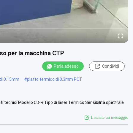
so per la macchina CTP
Parla adesso.
Condividi
o di 0.15mm
#
piatto termico di 0.3mm PCT
i tecnici Modello CD-R Tipo di laser Termico Sensibilità spettrale
to99%...
Vista più
Lasciate un messaggio