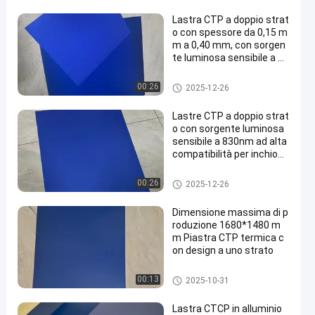
Lastra CTP a doppio strat
o con spessore da 0,15 m
m a 0,40 mm, con sorgen
te luminosa sensibile a 83
0 nm e periodo di garanzi
a di 24 mesi
Piatto di doppio strato PCT
00:26
2025-12-26
Lastre CTP a doppio strat
o con sorgente luminosa
sensibile a 830nm ad alta
compatibilità per inchiost
ro ordinario o inchiostro U
V
Piatto di doppio strato PCT
00:26
2025-12-26
Dimensione massima di p
roduzione 1680*1480 m
m Piastra CTP termica c
on design a uno strato
piatto termico di PCT
00:13
2025-10-31
Lastra CTCP in alluminio