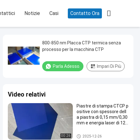

tattici
Notizie
Casi
Contatto Ora
800-850 nm Placca CTP termica senza
processo per la macchina CTP
Parla Adesso.
Impari Di Più
Video relativi
Piastre di stampa CTCP p
ositive con spessore dell
a piastra di 0,15 mm/0,30
mm e energia laser di 120
-140 mJ/cm2 per 60000-
80000 stampe
Clichè di CTCP
00:26
2025-12-26