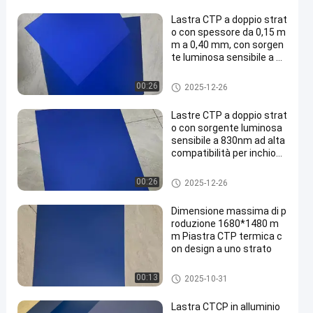
Lastra CTP a doppio strat
o con spessore da 0,15 m
m a 0,40 mm, con sorgen
te luminosa sensibile a 83
0 nm e periodo di garanzi
a di 24 mesi
Piatto di doppio strato PCT
00:26
2025-12-26
Lastre CTP a doppio strat
o con sorgente luminosa
sensibile a 830nm ad alta
compatibilità per inchiost
ro ordinario o inchiostro U
V
Piatto di doppio strato PCT
00:26
2025-12-26
Dimensione massima di p
roduzione 1680*1480 m
m Piastra CTP termica c
on design a uno strato
piatto termico di PCT
00:13
2025-10-31
Lastra CTCP in alluminio