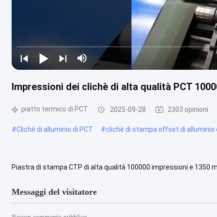
Impressioni dei clichè di alta qualità PCT 1
piatto termico di PCT
2025-09-28
2303 opinioni
#
Clichè di alluminio di PCT
#
clichè di stampa offset di allumini
Piastra di stampa CTP di alta qualità 100000 impressioni e 1350 
tecnologia utilizzata nell'industria della stampa per trasferire le im
Messaggi del visitatore