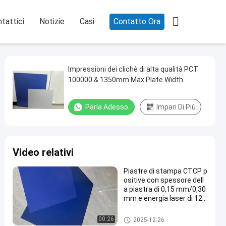

tattici
Notizie
Casi
Contatto Ora
Impressioni dei clichè di alta qualità PCT
100000 & 1350mm Max Plate Width
Parla Adesso.
Impari Di Più
Video relativi
Piastre di stampa CTCP p
ositive con spessore dell
a piastra di 0,15 mm/0,30
mm e energia laser di 120
-140 mJ/cm2 per 60000-
80000 stampe
Clichè di CTCP
00:26
2025-12-26