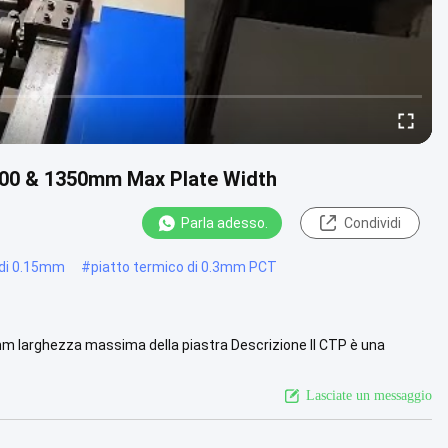
00000 & 1350mm Max Plate Width
Parla adesso.
Condividi
o di 0.15mm
#
piatto termico di 0.3mm PCT
mm larghezza massima della piastra Descrizione Il CTP è una
magini...
Vista più
Lasciate un messaggio