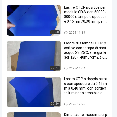
Lastre CTCP positive per
modello CD-V con 60000-
80000 stampe e spessor
e 0,15 mm/0,30 mm per s
tampa Computer to Plate
Clichè di CTCP
00:50
2025-11-19
Lastre di stampa CTCP p
ositive con tempo di risci
acquo 23-26℃, energia la
ser 120-140mJ/cm2 e 60
000-80000 stampe
Clichè di CTCP
00:27
2025-12-04
Lastra CTP a doppio strat
o con spessore da 0,15 m
m a 0,40 mm, con sorgen
te luminosa sensibile a 83
0 nm e periodo di garanzi
a di 24 mesi
Piatto di doppio strato PCT
00:26
2025-12-26
Dimensione massima di p