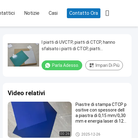

tattici
Notizie
Casi
Contatto Ora
I piatti di UVCTP, piatti di CTCP, hanno
sfalsato i piatti di CTCP, piatti
convenzionali di UVCTP
Parla Adesso.
Impari Di Più
Video relativi
Piastre di stampa CTCP p
ositive con spessore dell
a piastra di 0,15 mm/0,30
mm e energia laser di 120
-140 mJ/cm2 per 60000-
80000 stampe
Clichè di CTCP
00:26
2025-12-26