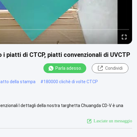
o i piatti di CTCP, piatti convenzionali di UVCTP
Parla adesso.
Condividi
iatto della stampa
#
180000 clichè di volte CTCP
nzionali I dettagli della nostra targhetta Chuangda CD-V è una
Vista più
Lasciate un messaggio