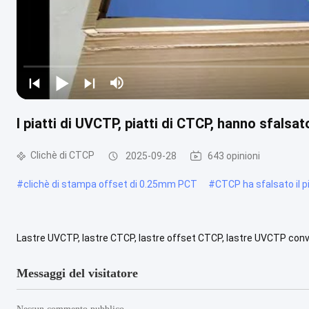
I piatti di UVCTP, piatti di CTCP, hanno sfalsat
Clichè di CTCP
2025-09-28
643 opinioni
#
clichè di stampa offset di 0.25mm PCT
#
CTCP ha sfalsato il p
Lastre UVCTP, lastre CTCP, lastre offset CTCP, lastre UVCTP conve
lastra realizzata in alluminio di alta qualità e con una formula di ...
Messaggi del visitatore