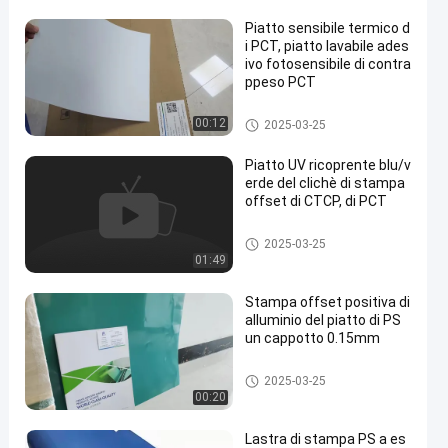
Piatto sensibile termico d
i PCT, piatto lavabile ades
ivo fotosensibile di contra
ppeso PCT
Piatto di doppio strato PCT
00:12
2025-03-25
Piatto UV ricoprente blu/v
erde del clichè di stampa
offset di CTCP, di PCT
Piatto UV di PCT
2025-03-25
01:49
Stampa offset positiva di
alluminio del piatto di PS
un cappotto 0.15mm
Piatto di PS
2025-03-25
00:20
Lastra di stampa PS a es