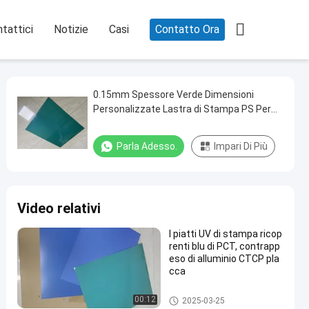

tattici
Notizie
Casi
Contatto Ora
0.15mm Spessore Verde Dimensioni
Personalizzate Lastra di Stampa PS Per
Stampa Offset di Alta Qualità
Parla Adesso.
Impari Di Più
Video relativi
I piatti UV di stampa ricop
renti blu di PCT, contrapp
eso di alluminio CTCP pla
cca
Clichè di CTCP
00:12
2025-03-25