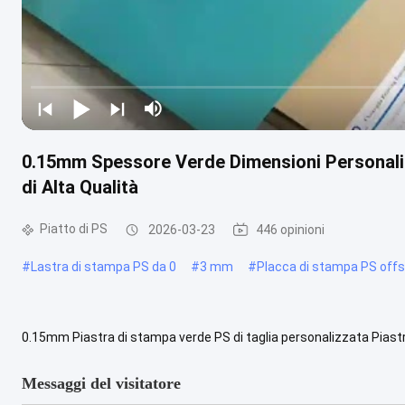
0.15mm Spessore Verde Dimensioni Personali
di Alta Qualità
Piatto di PS
2026-03-23
446 opinioni
#
Lastra di stampa PS da 0
#
3 mm
#
Placca di stampa PS off
0.15mm Piastra di stampa verde PS di taglia personalizzata Piast
che rimangono piatte a temperatura normale, offrendo prestazioni e
Messaggi del visitatore